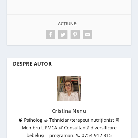
ACȚIUNE:
DESPRE AUTOR
Cristina Nenu
🧠 Psiholog 🥗 Tehnician/terapeut nutriționist 📘
Membru UPMCA 👶 Consultanță diversificare
bebeluși – programări: 📞 0754 912 815