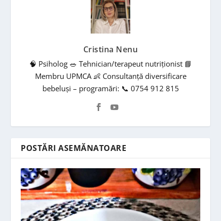
Cristina Nenu
🧠 Psiholog 🥗 Tehnician/terapeut nutriționist 📘
Membru UPMCA 👶 Consultanță diversificare
bebeluși – programări: 📞 0754 912 815
POSTĂRI ASEMĂNATOARE