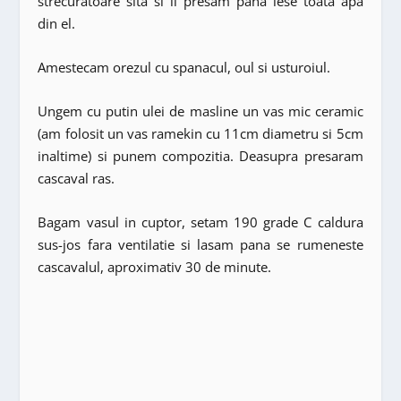
strecuratoare sita si il presam pana iese toata apa
din el.
Amestecam orezul cu spanacul, oul si usturoiul.
Ungem cu putin ulei de masline un vas mic ceramic
(am folosit un vas ramekin cu 11cm diametru si 5cm
inaltime) si punem compozitia. Deasupra presaram
cascaval ras.
Bagam vasul in cuptor, setam 190 grade C caldura
sus-jos fara ventilatie si lasam pana se rumeneste
cascavalul, aproximativ 30 de minute.