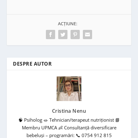
ACȚIUNE:
DESPRE AUTOR
Cristina Nenu
🧠 Psiholog 🥗 Tehnician/terapeut nutriționist 📘
Membru UPMCA 👶 Consultanță diversificare
bebeluși – programări: 📞 0754 912 815