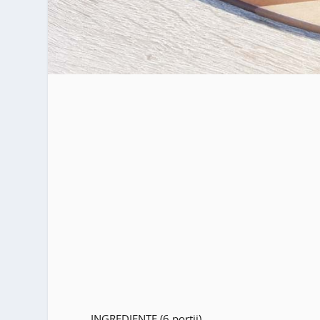
INGREDIENTE (6 portii)