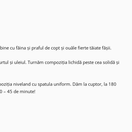
ine cu făina și praful de copt și ouăle fierte tăiate fâșii.
rtul și uleiul. Turnăm compoziția lichidă peste cea solidă și
oziția niveland cu spatula uniform. Dăm la cuptor, la 180
40 – 45 de minute!