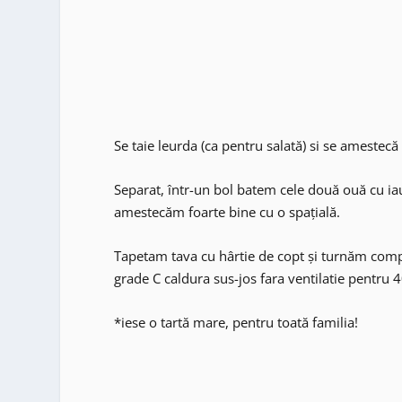
Se taie leurda (ca pentru salată) si se amestecă b
Separat, într-un bol batem cele două ouă cu iau
amestecăm foarte bine cu o spațială.
Tapetam tava cu hârtie de copt și turnăm comp
grade C caldura sus-jos fara ventilatie pentru 
*iese o tartă mare, pentru toată familia!