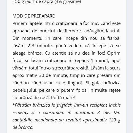
150 g iaurt de capră (4% grăsime)
MOD DE PREPARARE
Punem laptele într-o crăticioară la foc mic. Când este
aproape de punctul de fierbere, adăugăm iaurtul.
Din momentul în care începe din nou să fiarbă,
lăsăm 2-3 minute, până vedem că începe să se
aleagă brânza. Cu atenție să nu dea în foc! Oprim
focul și lăsăm crăticioara în repaus 1 minut, apoi
vărsăm totul într-o strecurătoare-sită. Lăsăm la scurs
aproximativ 30 de minute, timp în care presăm din
când în când ușor cu o lingură. Și gata brânzica
bebelușului, pe care o putem folosi în multe rețete
cu brânză de casă. Poftă mare!
*
Păstrăm brânzica la frigider, într-un recipient închis
ermetic, și o consumăm în maximum 3 zile. Din
cantitățile menționate au rezultat aproximativ 120 g
de brânză.