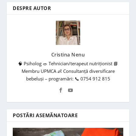
DESPRE AUTOR
Cristina Nenu
🧠 Psiholog 🥗 Tehnician/terapeut nutriționist 📘
Membru UPMCA 👶 Consultanță diversificare
bebeluși – programări: 📞 0754 912 815
POSTĂRI ASEMĂNATOARE