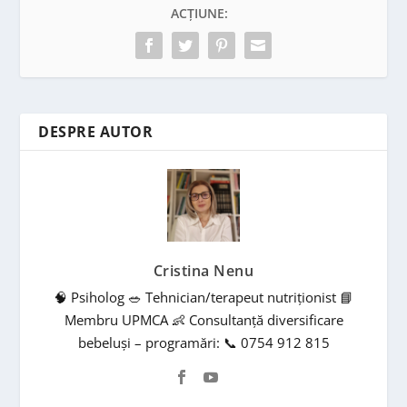
ACȚIUNE:
DESPRE AUTOR
Cristina Nenu
🧠 Psiholog 🥗 Tehnician/terapeut nutriționist 📘
Membru UPMCA 👶 Consultanță diversificare
bebeluși – programări: 📞 0754 912 815