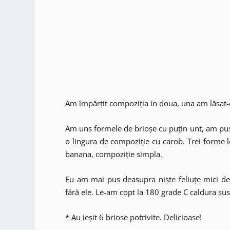
Am împărțit compoziția in doua, una am lăsat-o
Am uns formele de brioșe cu puțin unt, am pus 
o lingura de compoziție cu carob. Trei forme le
banana, compoziție simpla.
Eu am mai pus deasupra niște feliuțe mici de
fără ele. Le-am copt la 180 grade C caldura sus
* Au ieșit 6 brioșe potrivite. Delicioase!