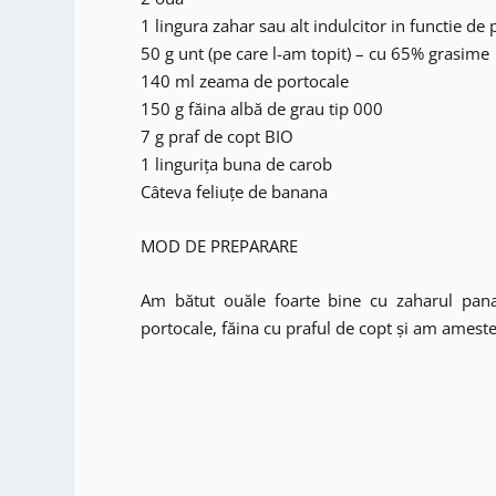
1 lingura zahar sau alt indulcitor in functie de 
50 g unt (pe care l-am topit) – cu 65% grasime
140 ml zeama de portocale
150 g făina albă de grau tip 000
7 g praf de copt BIO
1 lingurița buna de carob
Câteva feliuțe de banana
MOD DE PREPARARE
Am bătut ouăle foarte bine cu zaharul pana
portocale, făina cu praful de copt și am ameste