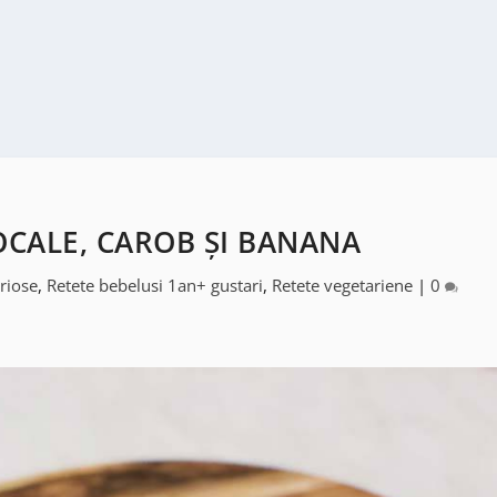
OCALE, CAROB ȘI BANANA
riose
,
Retete bebelusi 1an+ gustari
,
Retete vegetariene
|
0