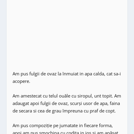
Am pus fulgii de ovaz la înmuiat in apa calda, cat sa-i
acopere.
Am amestecat cu telul ouăle cu siropul, unt topit. Am
adaugat apoi fulgii de ovaz, scurși usor de apa, faina
de secara si cea de grau împreuna cu praf de copt.
Am pus compoziție pe jumatate in fiecare forma,
apoi am pus smochina cu codița in jos si am apăsat