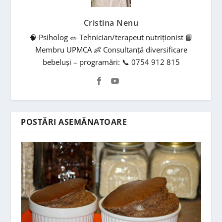
Cristina Nenu
🧠 Psiholog 🥗 Tehnician/terapeut nutriționist 📘
Membru UPMCA 👶 Consultanță diversificare
bebeluși – programări: 📞 0754 912 815
POSTĂRI ASEMĂNATOARE