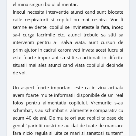
elimina singuri bolul alimentar.
Inecul necesita interventie atunci cand sunt blocate
caile respiratorii si copilul nu mai respira. Vor fi
semne evidente, copilul se invineteste la fata, incep
sa-i curga lacrimile etc, atunci trebuie sa stiti sa
interveniti pentru a-i salva viata. Sunt cursuri de
prim ajutor in cadrul carora veti invata acest lucru si
este foarte important sa stiti sa actionati in diferite
situatii mai ales atunci cand viata copilului depinde
de voi.
Un aspect foarte important este ca in ziua actuala
avem foarte multe informatii disponibile de un real
folos pentru alimentatia copilului. Vremurile s-au
schimbat, s-au schimbat si alimentele comparativ cu
acum 40 de ani. De multe ori aud replici taioase de
genul ‘’parintii nostri ne-au dat de toate de mancare
fara nicio regula si uite ce mari si sanatosi suntem’’