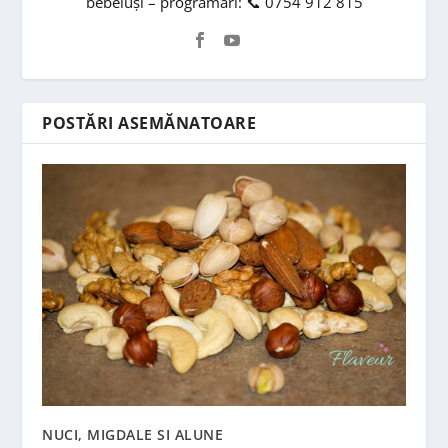
bebeluși – programări: 📞 0754 912 815
POSTĂRI ASEMĂNATOARE
NUCI, MIGDALE SI ALUNE