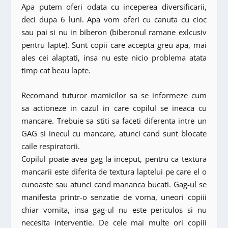
Apa putem oferi odata cu inceperea diversificarii,
deci dupa 6 luni. Apa vom oferi cu canuta cu cioc
sau pai si nu in biberon (biberonul ramane exlcusiv
pentru lapte). Sunt copii care accepta greu apa, mai
ales cei alaptati, insa nu este nicio problema atata
timp cat beau lapte.
Recomand tuturor mamicilor sa se informeze cum
sa actioneze in cazul in care copilul se ineaca cu
mancare. Trebuie sa stiti sa faceti diferenta intre un
GAG si inecul cu mancare, atunci cand sunt blocate
caile respiratorii.
Copilul poate avea gag la inceput, pentru ca textura
mancarii este diferita de textura laptelui pe care el o
cunoaste sau atunci cand mananca bucati. Gag-ul se
manifesta printr-o senzatie de voma, uneori copiii
chiar vomita, insa gag-ul nu este periculos si nu
necesita interventie. De cele mai multe ori copiii