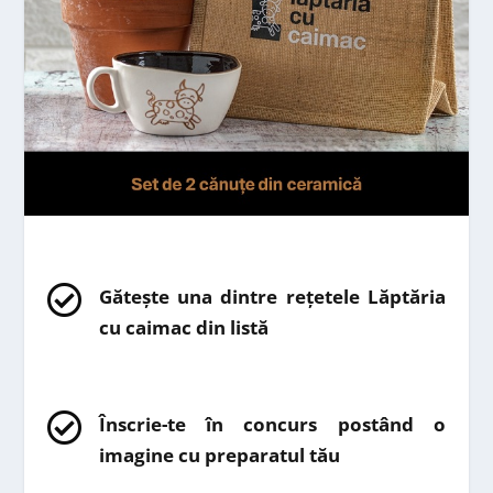

Gătește una dintre rețetele Lăptăria
cu caimac din listă

Înscrie-te în concurs postând o
imagine cu preparatul tău