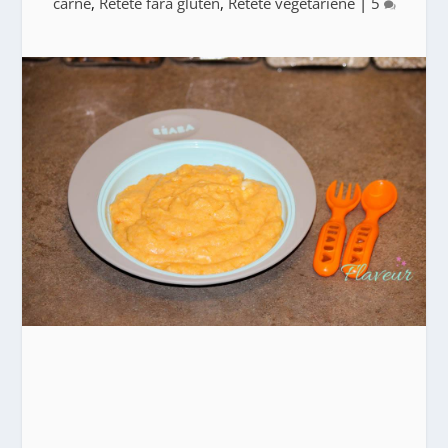
carne
,
Retete fara gluten
,
Retete vegetariene
|
5