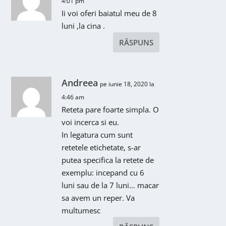
4:01 pm
Ii voi oferi baiatul meu de 8
luni ,la cina .
RĂSPUNS
Andreea
pe iunie 18, 2020 la
4:46 am
Reteta pare foarte simpla. O
voi incerca si eu.
In legatura cum sunt
retetele etichetate, s-ar
putea specifica la retete de
exemplu: incepand cu 6
luni sau de la 7 luni… macar
sa avem un reper. Va
multumesc