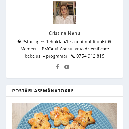
Cristina Nenu
🧠 Psiholog 🥗 Tehnician/terapeut nutriționist 📘
Membru UPMCA 👶 Consultanță diversificare
bebeluși – programări: 📞 0754 912 815
POSTĂRI ASEMĂNATOARE