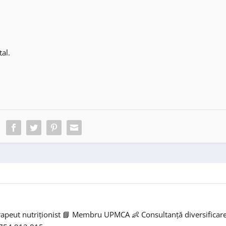
tal.
rapeut nutriționist 📘 Membru UPMCA 👶 Consultanță diversificar