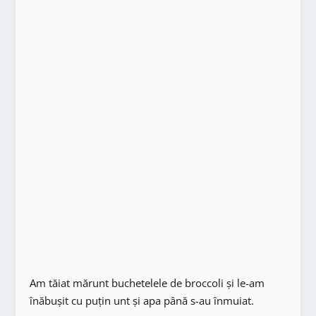
Am tăiat mărunt buchetelele de broccoli și le-am
înăbușit cu puțin unt și apa până s-au înmuiat.