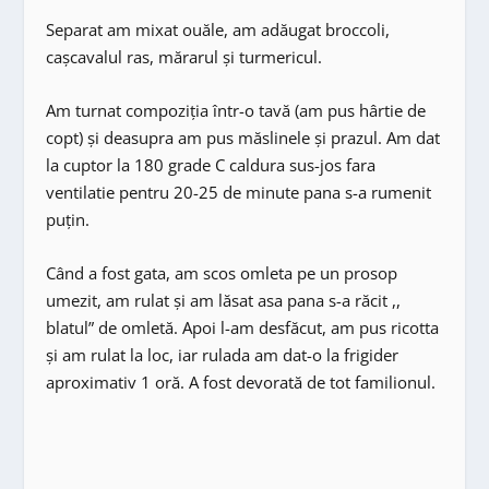
Separat am mixat ouăle, am adăugat broccoli,
cașcavalul ras, mărarul și turmericul.
Am turnat compoziția într-o tavă (am pus hârtie de
copt) și deasupra am pus măslinele și prazul. Am dat
la cuptor la 180 grade C caldura sus-jos fara
ventilatie pentru 20-25 de minute pana s-a rumenit
puțin.
Când a fost gata, am scos omleta pe un prosop
umezit, am rulat și am lăsat asa pana s-a răcit ,,
blatul” de omletă. Apoi l-am desfăcut, am pus ricotta
și am rulat la loc, iar rulada am dat-o la frigider
aproximativ 1 oră. A fost devorată de tot familionul.