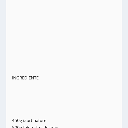
INGREDIENTE
450g iaurt nature
500g faina alba de grau