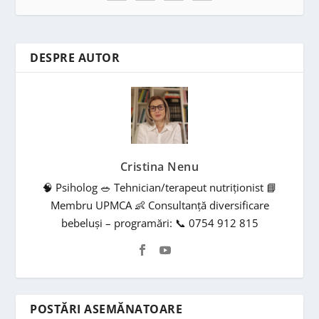
DESPRE AUTOR
Cristina Nenu
🧠 Psiholog 🥗 Tehnician/terapeut nutriționist 📘
Membru UPMCA 👶 Consultanță diversificare
bebeluși – programări: 📞 0754 912 815
POSTĂRI ASEMĂNATOARE