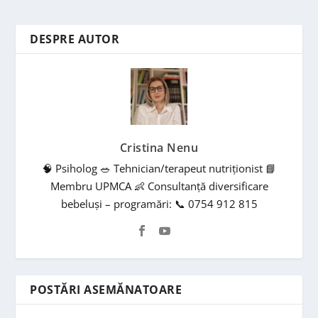
DESPRE AUTOR
Cristina Nenu
🧠 Psiholog 🥗 Tehnician/terapeut nutriționist 📘
Membru UPMCA 👶 Consultanță diversificare
bebeluși – programări: 📞 0754 912 815
POSTĂRI ASEMĂNATOARE