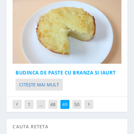
BUDINCA DE PASTE CU BRANZA SI IAURT
CITEŞTE MAI MULT
1
…
48
49
50