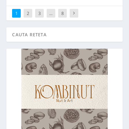
1
2
3
…
8