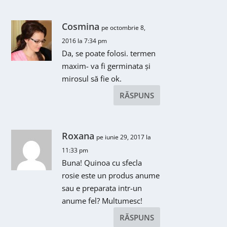
Cosmina
pe octombrie 8,
2016 la 7:34 pm
Da, se poate folosi. termen
maxim- va fi germinata şi
mirosul să fie ok.
RĂSPUNS
Roxana
pe iunie 29, 2017 la
11:33 pm
Buna! Quinoa cu sfecla
rosie este un produs anume
sau e preparata intr-un
anume fel? Multumesc!
RĂSPUNS