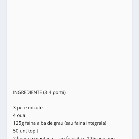
INGREDIENTE (3-4 portii)
3 pere micute
4 oua
125g faina alba de grau (sau faina integrala)
50 unt topit
2 linguri smantana – am folosit cu 12% grasime