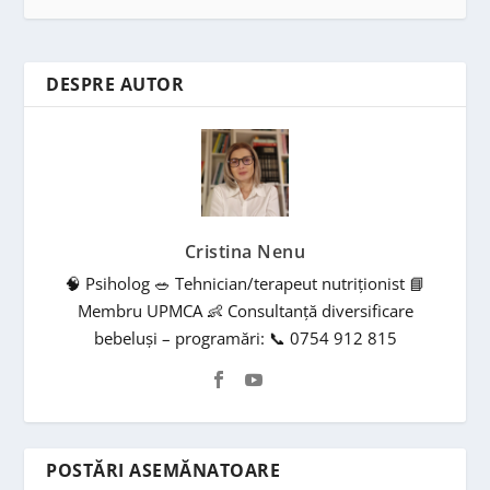
DESPRE AUTOR
Cristina Nenu
🧠 Psiholog 🥗 Tehnician/terapeut nutriționist 📘
Membru UPMCA 👶 Consultanță diversificare
bebeluși – programări: 📞 0754 912 815
POSTĂRI ASEMĂNATOARE