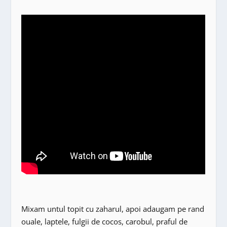
Mixam untul topit cu zaharul, apoi adaugam pe rand
ouale, laptele, fulgii de cocos, carobul, praful de