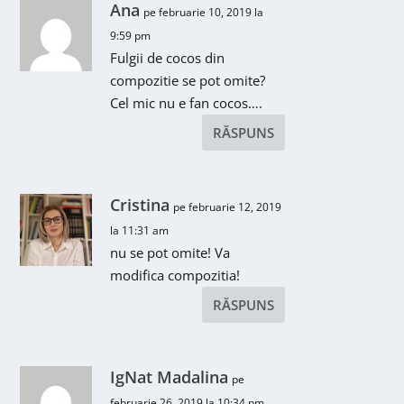
Ana
pe februarie 10, 2019 la
9:59 pm
Fulgii de cocos din
compozitie se pot omite?
Cel mic nu e fan cocos….
RĂSPUNS
Cristina
pe februarie 12, 2019
la 11:31 am
nu se pot omite! Va
modifica compozitia!
RĂSPUNS
IgNat Madalina
pe
februarie 26, 2019 la 10:34 pm