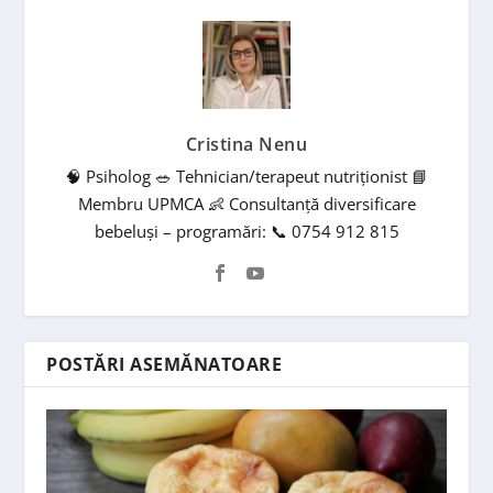
Cristina Nenu
🧠 Psiholog 🥗 Tehnician/terapeut nutriționist 📘
Membru UPMCA 👶 Consultanță diversificare
bebeluși – programări: 📞 0754 912 815
POSTĂRI ASEMĂNATOARE