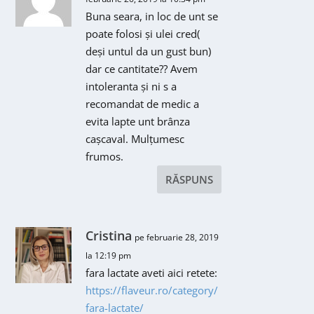
Buna seara, in loc de unt se
poate folosi și ulei cred(
deși untul da un gust bun)
dar ce cantitate?? Avem
intoleranta și ni s a
recomandat de medic a
evita lapte unt brânza
cașcaval. Mulțumesc
frumos.
RĂSPUNS
Cristina
pe februarie 28, 2019
la 12:19 pm
fara lactate aveti aici retete:
https://flaveur.ro/category/
fara-lactate/