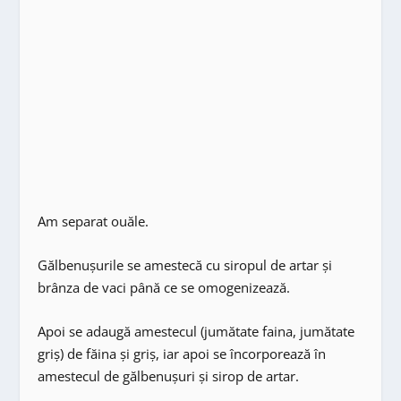
Am separat ouăle.
Gălbenușurile se amestecă cu siropul de artar şi
brânza de vaci până ce se omogenizează.
Apoi se adaugă amestecul (jumătate faina, jumătate
griş) de făina şi griş, iar apoi se încorporează în
amestecul de gălbenușuri și sirop de artar.