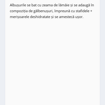
Albușurile se bat cu zeama de lămâie şi se adaugă în
compoziția de gălbenușuri, împreună cu stafidele +
merişoarele deshidratate şi se amestecă ușor.