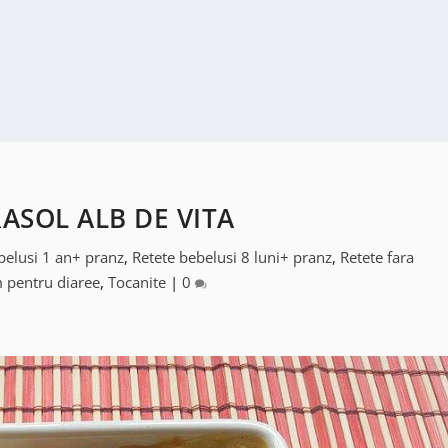
RASOL ALB DE VITA
belusi 1 an+ pranz
,
Retete bebelusi 8 luni+ pranz
,
Retete fara
m pentru diaree
,
Tocanite
|
0