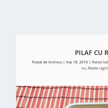
PILAF CU 
Postat de
Andreea
|
mai 18, 2016
|
Retete be
ou
,
Retete regi