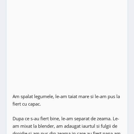
Am spalat legumele, le-am taiat mare si le-am pus la
fiert cu capac.
Dupa ce s-au fiert bine, le-am separat de zeama. Le-
am mixat la blender, am adaugat iaurtul si fulgii de
drojdie si am pus din zeama in care au fiert pana am