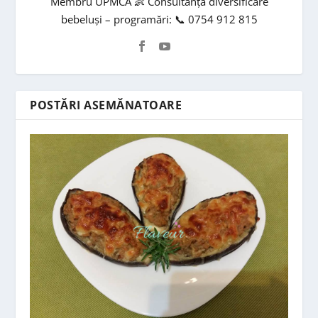
Membru UPMCA 👶 Consultanță diversificare
bebeluși – programări: 📞 0754 912 815
POSTĂRI ASEMĂNATOARE