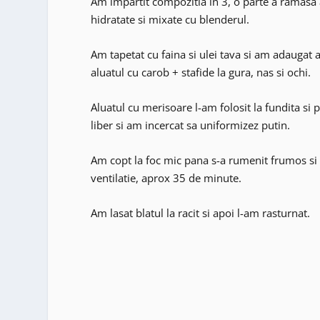
Am impartit compozitia in 3, o parte a ramasa 
hidratate si mixate cu blenderul.
Am tapetat cu faina si ulei tava si am adaugat a
aluatul cu carob + stafide la gura, nas si ochi.
Aluatul cu merisoare l-am folosit la fundita si 
liber si am incercat sa uniformizez putin.
Am copt la foc mic pana s-a rumenit frumos si a 
ventilatie, aprox 35 de minute.
Am lasat blatul la racit si apoi l-am rasturnat.