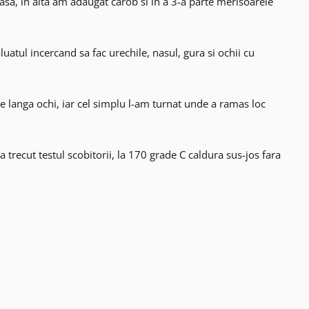
asa, in alta am adaugat carob si in a 3-a parte merisoarele
luatul incercand sa fac urechile, nasul, gura si ochii cu
pe langa ochi, iar cel simplu l-am turnat unde a ramas loc
trecut testul scobitorii, la 170 grade C caldura sus-jos fara