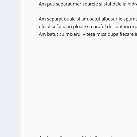
Am pus separat merisoarele si stafidele la hidr
Am separat ouale si am batut albusurile spuma
uleiul si faina in ploaie cu praful de copt incor
Am batut cu mixerul viteza mica dupa fiecare 