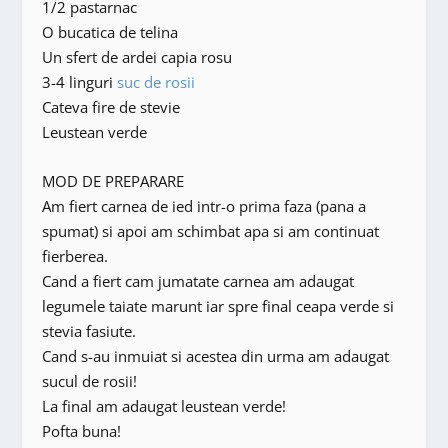
1/2 pastarnac
O bucatica de telina
Un sfert de ardei capia rosu
3-4 linguri
suc de rosii
Cateva fire de stevie
Leustean verde
MOD DE PREPARARE
Am fiert carnea de ied intr-o prima faza (pana a
spumat) si apoi am schimbat apa si am continuat
fierberea.
Cand a fiert cam jumatate carnea am adaugat
legumele taiate marunt iar spre final ceapa verde si
stevia fasiute.
Cand s-au inmuiat si acestea din urma am adaugat
sucul de rosii!
La final am adaugat leustean verde!
Pofta buna!