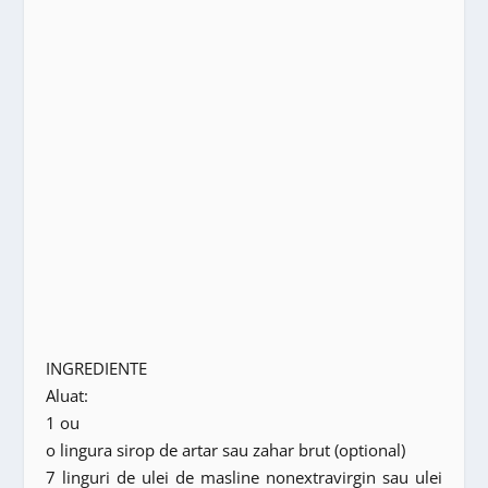
INGREDIENTE
Aluat:
1 ou
o lingura sirop de artar sau zahar brut (optional)
7 linguri de ulei de masline nonextravirgin sau ulei