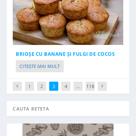
BRIOȘE CU BANANE ȘI FULGI DE COCOS
CITEŞTE MAI MULT
1
2
3
4
…
118