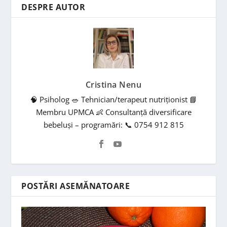
DESPRE AUTOR
Cristina Nenu
🧠 Psiholog 🥗 Tehnician/terapeut nutriționist 📘
Membru UPMCA 👶 Consultanță diversificare
bebeluși – programări: 📞 0754 912 815
POSTĂRI ASEMĂNATOARE